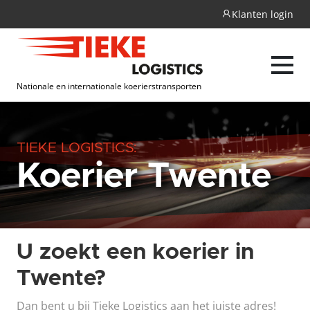
Klanten login
Nationale en internationale koerierstransporten
TIEKE LOGISTICS:
Koerier Twente
Levering in Nederland en Europa
Betrouwbaarheid; Zekerheid in
100% tevredenheid, ervaren
Levering van ieder formaat
U zoekt een koerier in
transport
koeriers
pakket
Twente?
Dan bent u bij Tieke Logistics aan het juiste adres!